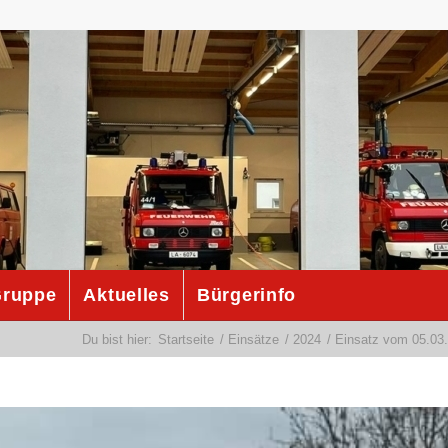
ruppe
Aktuelles
Bürgerinfo
Du bist hier:
Startseite
/
Einsätze
/
2024
/
Einsatz vom 05.03.