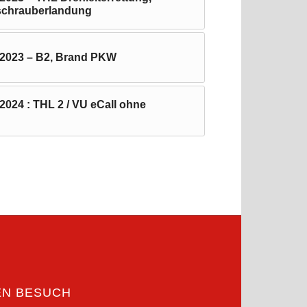
schrauberlandung
.2023 – B2, Brand PKW
2024 : THL 2 / VU eCall ohne
EN BESUCH