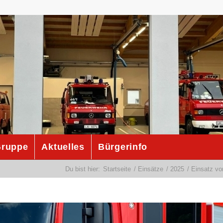
ruppe
Aktuelles
Bürgerinfo
Du bist hier:
Startseite
/
Einsätze
/
2025
/
Einsatz vo