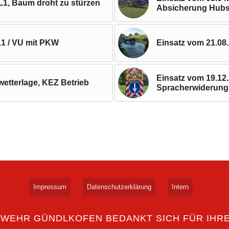
L1, Baum droht zu stürzen
Absicherung Hub
L1 / VU mit PKW
Einsatz vom 21.08
Einsatz vom 19.12.
wetterlage, KEZ Betrieb
Spracherwiderung
Impressum
Datenschutzerklärung
Intern
RWEHR GÜNDLKOFEN BEDANKT SICH FÜR IHR