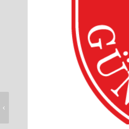
Einsatz vom
10.03.2024 : THL1 / VU
mit PKW