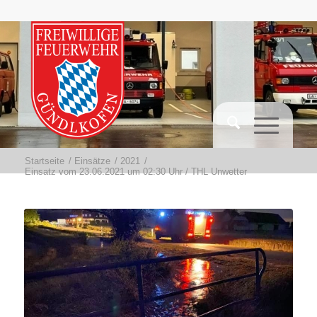
Startseite
/
Einsätze
/
2021
/
Einsatz vom 23.06.2021 um 02:30 Uhr / THL Unwetter