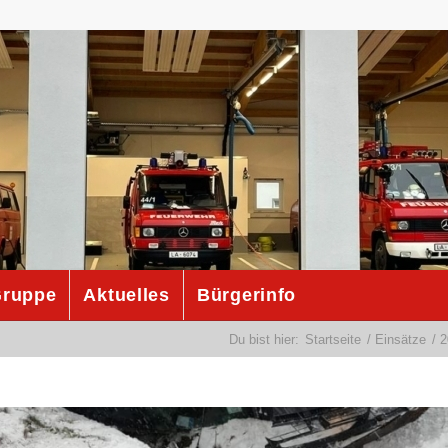
ruppe
Aktuelles
Bürgerinfo
Du bist hier:
Startseite
/
Einsätze
/
2