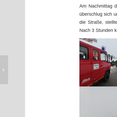
Am Nachmittag de
überschlug sich u
die Straße, stel
Nach 3 Stunden k
Einsatz vom
13.12.2022 – THL
Erkundung