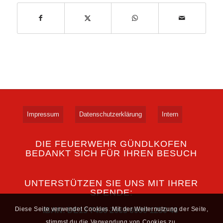
Impressum
Datenschutzerklärung
Intern
DIE FEUERWEHR GÜNDLKOFEN
BEDANKT SICH FÜR IHREN BESUCH
UNTERSTÜTZEN SIE UNS MIT IHRER
SPENDE:
Diese Seite verwendet Cookies. Mit der Weiternutzung der Seite,
IBAN: DE13 7436 2663 0000 1250 40
stimmst du die Verwendung von Cookies zu.