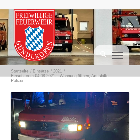
Startseite
/
Einsätze
/
2021
/
Einsatz vom 04.08.2021 – Wohnung öffnen, Amtshilfe
Polizei